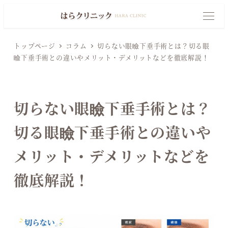
メ
イ
M
E
N
ン
U
トップページ
コラム
切らない眼瞼下垂手術とは？切る眼
コ
瞼下垂手術との違いやメリット・デメリットなどを徹底解説！
ン
テ
ン
切らない眼瞼下垂手術とは？
ツ
へ
切る眼瞼下垂手術との違いや
移
メリット・デメリットなどを
動
徹底解説！