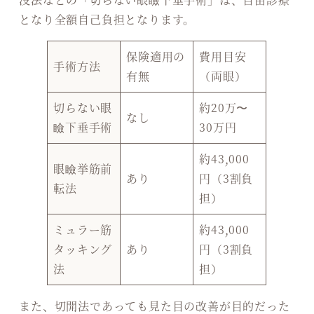
となり全額自己負担となります。
保険適用の
費用目安
手術方法
有無
（両眼）
切らない眼
約20万〜
なし
瞼下垂手術
30万円
約43,000
眼瞼挙筋前
あり
円（3割負
転法
担）
ミュラー筋
約43,000
タッキング
あり
円（3割負
法
担）
また、切開法であっても見た目の改善が目的だった