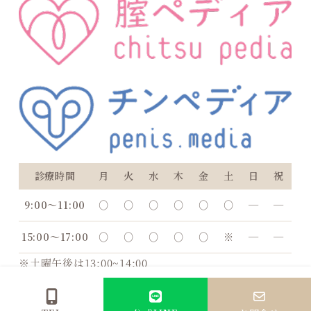
診療時間
月
火
水
木
金
土
日
祝
9:00〜11:00
○
○
○
○
○
○
―
―
15:00〜17:00
○
○
○
○
○
※
―
―
※土曜午後は13:00~14:00
休診日：日曜、祝日