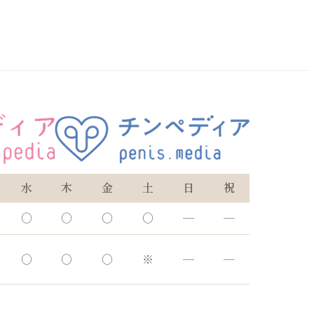
水
木
金
土
日
祝
○
○
○
○
―
―
○
○
○
※
―
―