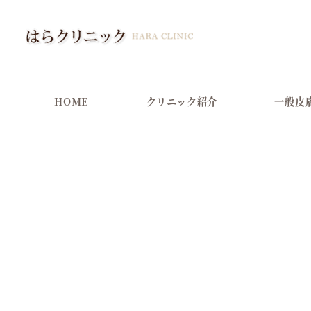
メ
イ
ン
コ
ン
HOME
クリニック紹介
一般皮
テ
ン
ツ
へ
移
動