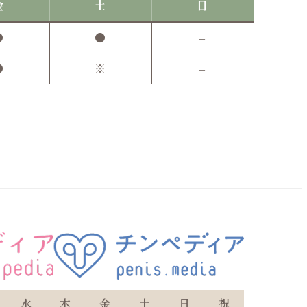
金
土
日
●
●
–
●
※
–
水
木
金
土
日
祝