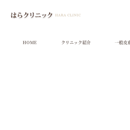
メ
イ
ン
コ
ン
HOME
クリニック紹介
一般皮
テ
ン
ツ
へ
移
動