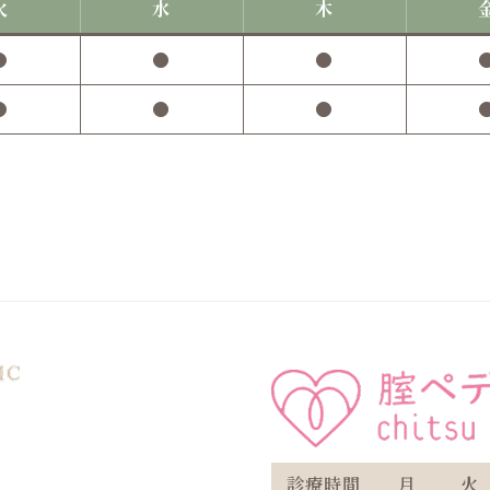
火
水
木
●
●
●
●
●
●
診療時間
月
火