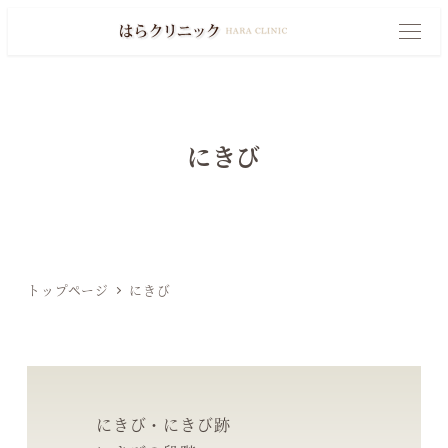
メ
イ
M
E
N
ン
U
コ
ン
にきび
テ
ン
ツ
へ
移
トップページ
にきび
動
にきび・にきび跡