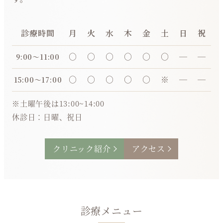
診療時間
月
火
水
木
金
土
日
祝
○
○
○
○
○
○
―
―
9:00〜11:00
○
○
○
○
○
※
―
―
15:00〜17:00
※土曜午後は13:00~14:00
休診日：日曜、祝日
クリニック紹介
アクセス
診療メニュー