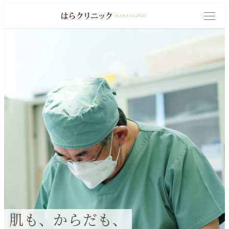
メ
イ
M
E
N
ン
U
コ
ン
テ
ン
ツ
へ
移
動
肌も、からだも、