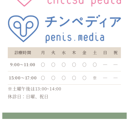
診療時間
月
火
水
木
金
土
日
祝
9:00〜11:00
○
○
○
○
○
○
―
―
15:00〜17:00
○
○
○
○
○
※
―
―
※土曜午後は13:00~14:00
休診日：日曜、祝日
Copyright © はらクリニック All Rights Reserved.