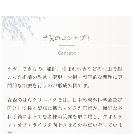
当院のコンセプト
Concept
ケガ、できもの、加齢、⽣まれつきなどの理由で起
こった組織の異常・変形・⽋損・整容的な問題に専
⾨的な治療を⾏うのが
形成外科
です。
⻘森のはらクリニックでは、⽇本形成外科学会認定
医として⻑く臨床に携わってきた医師が、繊細な外
科⼿術によって患者様の笑顔を取り戻し、
クオリテ
ィ・オブ・ライフ
を向上させるお⼿伝いをしていま
す。