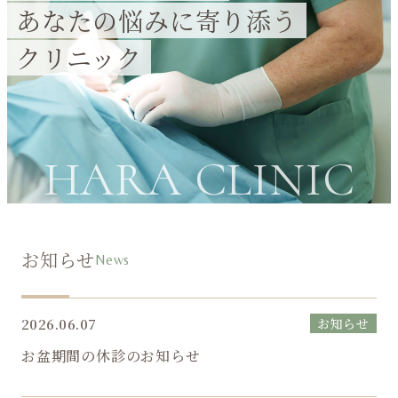
医療の力で、
あなたの悩みに寄り添う
美しく、
クリニック
健やかに。
HARA CLINIC
HARA CLINIC
お知らせ
News
2026.06.07
お知らせ
お盆期間の休診のお知らせ