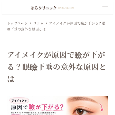
メ
イ
M
E
N
ン
U
トップページ
コラム
アイメイクが原因で瞼が下がる？眼
コ
瞼下垂の意外な原因とは
ン
テ
ン
アイメイクが原因で瞼が下が
ツ
へ
る？眼瞼下垂の意外な原因と
移
は
動