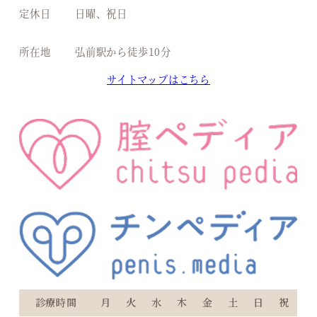
定休日
日曜、祝日
所在地
弘前駅から徒歩10分
サイトマップはこちら
診療時間
月
火
水
木
金
土
日
祝